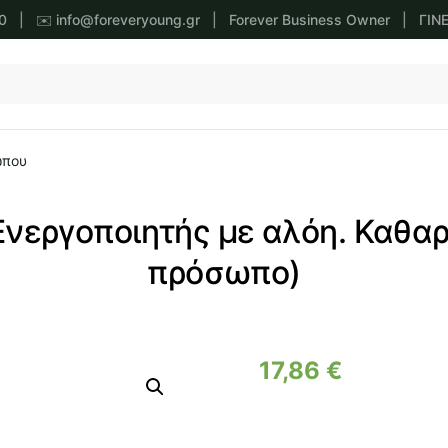
0
| ✉️
info@foreveryoung.gr
|
Forever Business Owner
|
ΓΙΝ
ώπου
(Ενεργοποιητής με αλόη. Καθα
πρόσωπο)
17,86
€
Forever