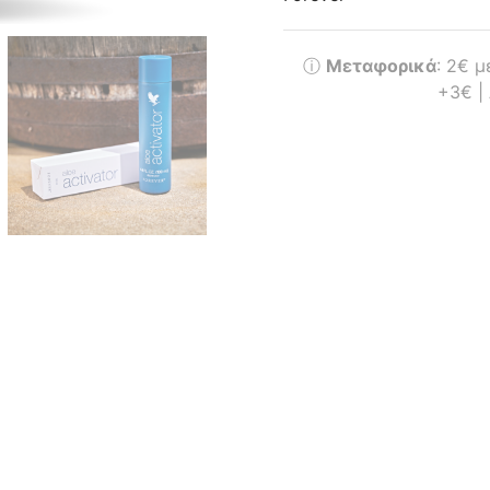
ⓘ
Μεταφορικά
: 2€ 
+3€ |