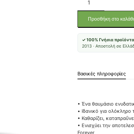
Aloe
Activator
(Ενεργοποιητής
Προσθήκη στο καλάθ
με
αλόη.
✓ 100% Γνήσια προϊόντα 
Καθαρίζει
2013 · Αποστολή σε Ελλάδ
και
αναζωογονεί
το
πρόσωπο)
Βασικές πληροφορίες
ποσότητα
• Ένα θαυμάσιο ενυδατικ
• Ιδανικό για ολόκληρο
• Καθαρίζει, καταπραΰνε
• Ενισχύει την αποτελε
Forever