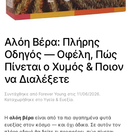
Αλόη Βέρα: Πλήρης
Οδηγός — Οφέλη, Πώς
Πίνεται ο Χυμός & Ποιον
να Διαλέξετε
Συντάχθηκε από
Forever Young
στις
11/06/2026
.
Καταχωρήθηκε στο
Υγεία & Ευεξία
.
Η
αλόη βέρα
είναι από τα πιο αγαπημένα φυτά
ευεξίας στον κόσμο — και όχι άδικα. Σε αυτόν τον
πλήρη οδηγό θα δείτε τι προσφέρει, πώς πίνεται