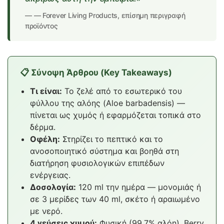
— Forever Living Products, επίσημη περιγραφή
προϊόντος
📋 Σύνοψη Άρθρου (Key Takeaways)
Τι είναι:
Το ζελέ από το εσωτερικό του
φύλλου της αλόης (Aloe barbadensis) —
πίνεται ως χυμός ή εφαρμόζεται τοπικά στο
δέρμα.
Οφέλη:
Στηρίζει το πεπτικό και το
ανοσοποιητικό σύστημα και βοηθά στη
διατήρηση φυσιολογικών επιπέδων
ενέργειας.
Δοσολογία:
120 ml την ημέρα — μονομιάς ή
σε 3 μερίδες των 40 ml, σκέτο ή αραιωμένο
με νερό.
4 γεύσεις χυμού:
Φυσική (99,7% αλόη), Berry