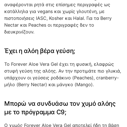
αναφέρονται ρητά στις επίσημες περιγραφές ως
κατάλληλα για vegans και χωρίς γλουτένη, με
πιστοποιήσεις IASC, Kosher και Halal. Για τα Berry
Nectar και Peaches οι περιγραφές δεν το
διευκρινίζουν.
Έχει η αλόη βέρα γεύση;
Το Forever Aloe Vera Gel έχει τη φυσική, ελαφρώς
στυφή γεύση της αλόης. Αν την προτιμάτε πιο γλυκιά,
υπάρχουν οι γεύσεις ροδάκινο (Peaches), cranberry-
μήλο (Berry Nectar) και μάνγκο (Mango).
Μπορώ να συνδυάσω τον χυμό αλόης
με το πρόγραμμα C9;
Ο χυμός Forever Aloe Vera Gel αποτελεί ήδη τη βάση