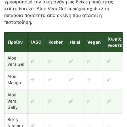
χρησιμοποιεί την ακεμανάνη ως δείκτη ποιότητας —
και το Forever Aloe Vera Gel περιέχει σχεδόν τη
διπλάσια ποσότητα από εκείνη που απαιτεί η
πιστοποίηση.
Χωρίς
Προϊόν
IASC
Kosher
Halal
Vegan
γλουτέν
Aloe
✅
✅
✅
✅
✅
Vera Gel
Aloe
✅
✅
✅
✅
✅
Mango
Aloe
Vera
✅
✅
✅
✅
✅
Gelly
Berry
Nectar /
✅
—
—
—
—