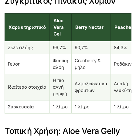
Συγκριτικός Πίνακας Χυμών
Aloe
Χαρακτηριστικό
Vera
Berry Nectar
Peaches
Gel
Ζελέ αλόης
99,7%
90,7%
84,3%
Φυσική
Cranberry &
Γεύση
Ροδάκινο
αλόη
μήλο
Η πιο
Αντιοξειδωτικά
Απαλή
Ιδιαίτερο στοιχείο
αγνή
φρούτων
γλυκύτητ
μορφή
Συσκευασία
1 λίτρο
1 λίτρο
1 λίτρο
Τοπική Χρήση: Aloe Vera Gelly