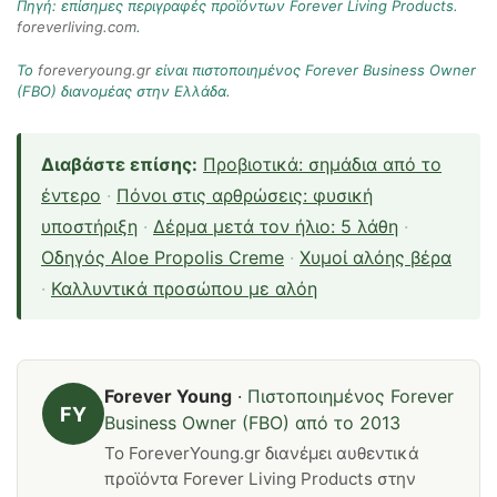
Πηγή: επίσημες περιγραφές προϊόντων Forever Living Products.
foreverliving.com
.
Το
foreveryoung.gr
είναι πιστοποιημένος Forever Business Owner
(FBO) διανομέας στην Ελλάδα.
Διαβάστε επίσης:
Προβιοτικά: σημάδια από το
έντερο
·
Πόνοι στις αρθρώσεις: φυσική
υποστήριξη
·
Δέρμα μετά τον ήλιο: 5 λάθη
·
Οδηγός Aloe Propolis Creme
·
Χυμοί αλόης βέρα
·
Καλλυντικά προσώπου με αλόη
Forever Young
·
Πιστοποιημένος Forever
FY
Business Owner (FBO) από το 2013
Το ForeverYoung.gr διανέμει αυθεντικά
προϊόντα Forever Living Products στην