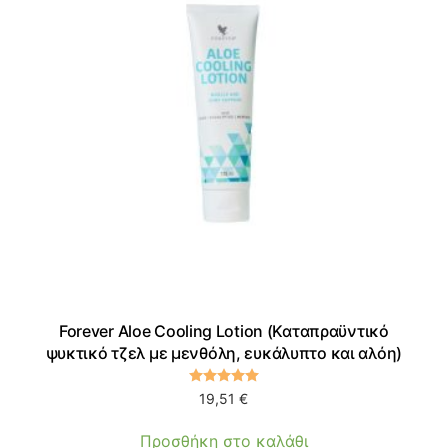
Forever Aloe Cooling Lotion (Καταπραϋντικό
ψυκτικό τζελ με μενθόλη, ευκάλυπτο και αλόη)
πό 5
Βαθμολογήθηκε με
5.00
από 5
19,51
€
Προσθήκη στο καλάθι