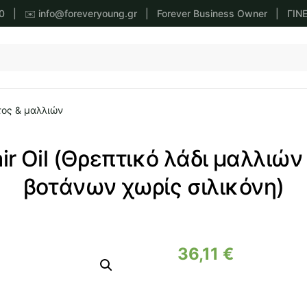
0
| ✉️
info@foreveryoung.gr
|
Forever Business Owner
|
ΓΙΝ
ος & μαλλιών
ir Oil (Θρεπτικό λάδι μαλλιών
βοτάνων χωρίς σιλικόνη)
36,11
€
Forever