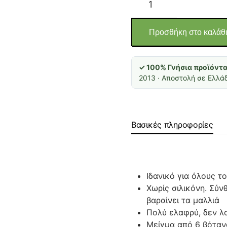
Nourishing
Hair
Oil
Προσθήκη στο καλάθ
(Θρεπτικό
λάδι
✓ 100% Γνήσια προϊόντα 
μαλλιών
2013 · Αποστολή σε Ελλάδ
με
αλόη
και
έξι
Βασικές πληροφορίες
έλαια
βοτάνων
χωρίς
σιλικόνη)
Ιδανικό για όλους τ
ποσότητα
Χωρίς σιλικόνη. Σύν
βαραίνει τα μαλλιά
Πολύ ελαφρύ, δεν λ
Μείγμα από 6 βόταν