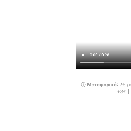
ⓘ
Μεταφορικά
: 2€ 
+3€ |